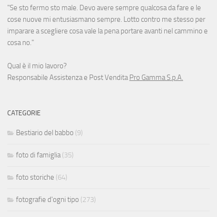
"Se sto fermo sto male. Devo avere sempre qualcosa da fare e le
cose nuove mi entusiasmano sempre. Lotto contro me stesso per
imparare a scegliere cosa vale la pena portare avanti nel cammino e
cosa no."
Qual è il mio lavoro?
Responsabile Assistenza e Post Vendita
Pro Gamma S.p.A.
CATEGORIE
Bestiario del babbo
(9)
foto di famiglia
(35)
foto storiche
(64)
fotografie d'ogni tipo
(273)