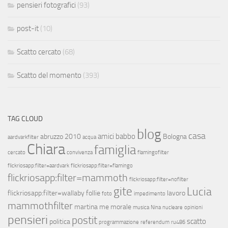
pensieri fotografici
(93)
post-it
(10)
Scatto cercato
(68)
Scatto del momento
(393)
TAG CLOUD
blog
casa
amici
babbo
abruzzo 2010
Bologna
aardvarkfilter
acqua
Chiara
famiglia
cercato
convivenza
flamingofilter
flickriosapp:filter=aardvark
flickriosapp:filter=flamingo
flickriosapp:filter=mammoth
flickriosapp:filter=nofilter
gite
Lucia
flickriosapp:filter=wallaby
follie
lavoro
foto
impedimento
mammothfilter
martina
me
morale
musica
Nina
nucleare
opinioni
pensieri
postit
scatto
politica
programmazione
referendum
ru486