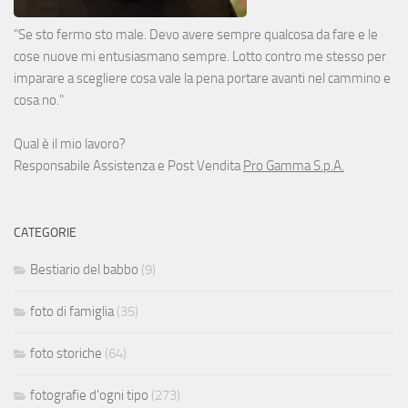
"Se sto fermo sto male. Devo avere sempre qualcosa da fare e le
cose nuove mi entusiasmano sempre. Lotto contro me stesso per
imparare a scegliere cosa vale la pena portare avanti nel cammino e
cosa no."
Qual è il mio lavoro?
Responsabile Assistenza e Post Vendita
Pro Gamma S.p.A.
CATEGORIE
Bestiario del babbo
(9)
foto di famiglia
(35)
foto storiche
(64)
fotografie d'ogni tipo
(273)