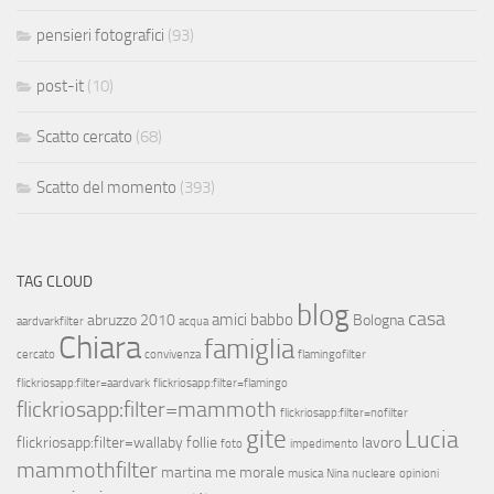
pensieri fotografici
(93)
post-it
(10)
Scatto cercato
(68)
Scatto del momento
(393)
TAG CLOUD
blog
casa
amici
babbo
abruzzo 2010
Bologna
aardvarkfilter
acqua
Chiara
famiglia
cercato
convivenza
flamingofilter
flickriosapp:filter=aardvark
flickriosapp:filter=flamingo
flickriosapp:filter=mammoth
flickriosapp:filter=nofilter
gite
Lucia
flickriosapp:filter=wallaby
follie
lavoro
foto
impedimento
mammothfilter
martina
me
morale
musica
Nina
nucleare
opinioni