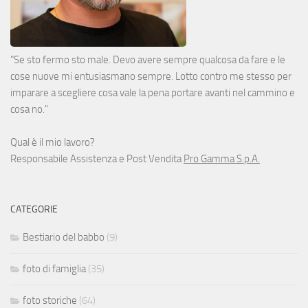
"Se sto fermo sto male. Devo avere sempre qualcosa da fare e le
cose nuove mi entusiasmano sempre. Lotto contro me stesso per
imparare a scegliere cosa vale la pena portare avanti nel cammino e
cosa no."
Qual è il mio lavoro?
Responsabile Assistenza e Post Vendita
Pro Gamma S.p.A.
CATEGORIE
Bestiario del babbo
(9)
foto di famiglia
(35)
foto storiche
(64)