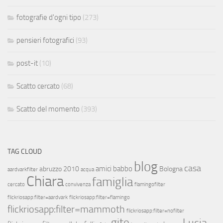
fotografie d'ogni tipo
(273)
pensieri fotografici
(93)
post-it
(10)
Scatto cercato
(68)
Scatto del momento
(393)
TAG CLOUD
blog
casa
amici
babbo
abruzzo 2010
Bologna
aardvarkfilter
acqua
Chiara
famiglia
cercato
convivenza
flamingofilter
flickriosapp:filter=aardvark
flickriosapp:filter=flamingo
flickriosapp:filter=mammoth
flickriosapp:filter=nofilter
gite