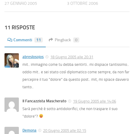
27 GENNAIO 2005
3 OTTOBRE 2006
11 RISPOSTE
Commenti
11
Pingback
0
abreslosojos
18 Giugno 2005 alle 20:31
mit.. immagino come tu debba sentirti.. mi dispiace tantissimo..
oddio mit.. e sei stato così diplomatico come sempre, da non far
percepire il tuo "dolore" da questo post.. mit, mi spiace davvero
tanto..
Il Fancazzista Mascherato
19 Giugno 2005 alle 14:06
Sarà perchè è sotto antidolorifici, che non traspare il suo
"dolore"?
Demona
20 Giugno 2005 alle 02:15