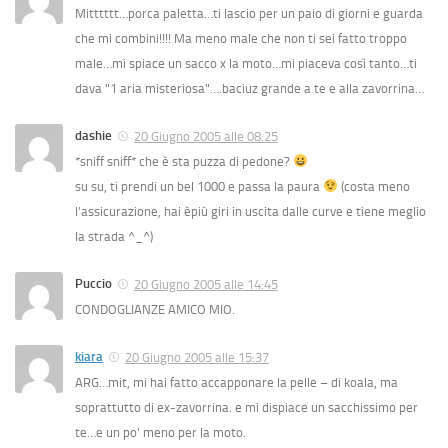
Mitttttt…porca paletta…ti lascio per un paio di giorni e guarda
che mi combini!!!! Ma meno male che non ti sei fatto troppo
male…mi spiace un sacco x la moto…mi piaceva così tanto…ti
dava "1 aria misteriosa"….baciuz grande a te e alla zavorrina…
dashie
20 Giugno 2005 alle 08:25
*sniff sniff* che è sta puzza di pedone?
su su, ti prendi un bel 1000 e passa la paura
(costa meno
l’assicurazione, hai èpiù giri in uscita dalle curve e tiene meglio
la strada ^_^)
Puccio
20 Giugno 2005 alle 14:45
CONDOGLIANZE AMICO MIO.
kiara
20 Giugno 2005 alle 15:37
ARG…mit, mi hai fatto accapponare la pelle – di koala, ma
soprattutto di ex-zavorrina. e mi dispiace un sacchissimo per
te…e un po’ meno per la moto.