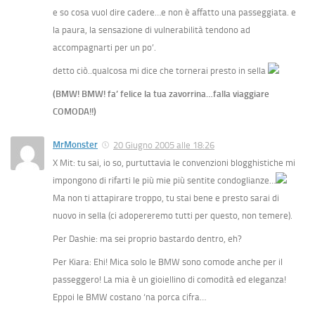
e so cosa vuol dire cadere…e non è affatto una passeggiata. e
la paura, la sensazione di vulnerabilità tendono ad
accompagnarti per un po’.
detto ciò..qualcosa mi dice che tornerai presto in sella
(BMW! BMW! fa’ felice la tua zavorrina…falla viaggiare
COMODA!!)
MrMonster
20 Giugno 2005 alle 18:26
X Mit: tu sai, io so, purtuttavia le convenzioni blogghistiche mi
impongono di rifarti le più mie più sentite condoglianze…
Ma non ti attapirare troppo, tu stai bene e presto sarai di
nuovo in sella (ci adopereremo tutti per questo, non temere).
Per Dashie: ma sei proprio bastardo dentro, eh?
Per Kiara: Ehi! Mica solo le BMW sono comode anche per il
passeggero! La mia è un gioiellino di comodità ed eleganza!
Eppoi le BMW costano ‘na porca cifra…