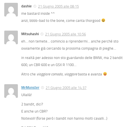
dashie
21 Giugno 2005 alle 08:15
me bastard inside ^^
anzi, bbbb-bad to the bone, come canta thorgood
Mitsuhashi
21 Giugno 2005 alle 10:56
eh… non temete… comincio a riprendermi… anche perché sto
ovviamente già cercando la prossima compagna di pieghe…
in realtà per adesso non sto guardando delle BMW, ma 2 bandit
600, un CBR 600 e un GSX R 1100…
Altro che
viaggiare comoda
,
viaggare
basta e avanza
MrMonster
21 Giugno 2005 alle 14:37
Ullallà!
2 bandit, dici?
E anche un CBR?
Notevoli! (forse però i bandit non hanno molti cavalli…)