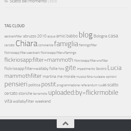
Scatto del momento
(393)
TAG CLOUD
blog
casa
amici
babbo
abruzzo 2010
Bologna
aardvarkfilter
acqua
Chiara
famiglia
cercato
convivenza
flamingofilter
flickriosapp:filter=aardvark
flickriosapp:filter=flamingo
flickriosapp:filter=mammoth
flickriosapp:filter=nofilter
gite
Lucia
flickriosapp:filter=wallaby
follie
lavoro
foto
impedimento
mammothfilter
martina
me
morale
musica
Nina
nucleare
opinioni
pensieri
postit
scatto
politica
programmazione
referendum
ru486
uploaded:by=flickrmobile
cercato
storiche
terremoto
vita
wallabyfilter
weekend