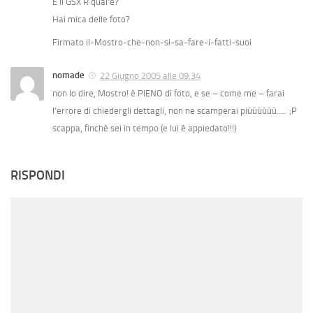
E il GSX R qual’è?
Hai mica delle foto?
Firmato il-Mostro-che-non-si-sa-fare-i-fatti-suoi
nomade
22 Giugno 2005 alle 09:34
non lo dire, Mostro! è PIENO di foto, e se – come me – farai
l’errore di chiedergli dettagli, non ne scamperai piùùùùùù….. ;P
scappa, finchè sei in tempo (e lui è appiedato!!!)
RISPONDI