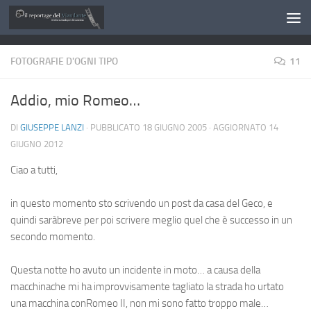
Salta al contenuto
FOTOGRAFIE D'OGNI TIPO
11
Addio, mio Romeo…
DI
GIUSEPPE LANZI
· PUBBLICATO
18 GIUGNO 2005
· AGGIORNATO
14
GIUGNO 2012
Ciao a tutti,
in questo momento sto scrivendo un post da casa del Geco, e
quindi saràbreve per poi scrivere meglio quel che è successo in un
secondo momento.
Questa notte ho avuto un incidente in moto… a causa della
macchinache mi ha improvvisamente tagliato la strada ho urtato
una macchina conRomeo II, non mi sono fatto troppo male…