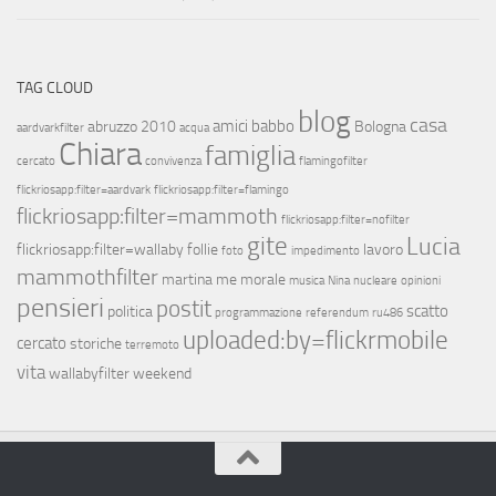
TAG CLOUD
blog
casa
amici
babbo
abruzzo 2010
Bologna
aardvarkfilter
acqua
Chiara
famiglia
cercato
convivenza
flamingofilter
flickriosapp:filter=aardvark
flickriosapp:filter=flamingo
flickriosapp:filter=mammoth
flickriosapp:filter=nofilter
gite
Lucia
flickriosapp:filter=wallaby
follie
lavoro
foto
impedimento
mammothfilter
martina
me
morale
musica
Nina
nucleare
opinioni
pensieri
postit
scatto
politica
programmazione
referendum
ru486
uploaded:by=flickrmobile
cercato
storiche
terremoto
vita
wallabyfilter
weekend