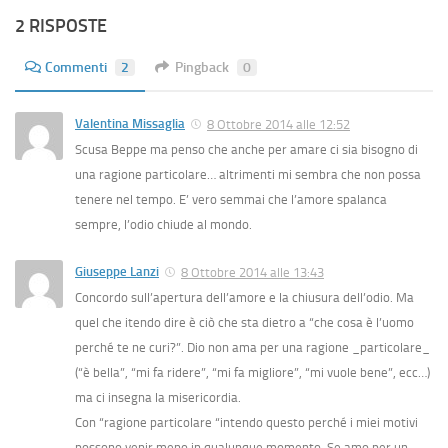
2 RISPOSTE
Commenti
2
Pingback
0
Valentina Missaglia
8 Ottobre 2014 alle 12:52
Scusa Beppe ma penso che anche per amare ci sia bisogno di
una ragione particolare… altrimenti mi sembra che non possa
tenere nel tempo. E’ vero semmai che l’amore spalanca
sempre, l’odio chiude al mondo.
Giuseppe Lanzi
8 Ottobre 2014 alle 13:43
Concordo sull’apertura dell’amore e la chiusura dell’odio. Ma
quel che itendo dire è ciò che sta dietro a “che cosa è l’uomo
perché te ne curi?”. Dio non ama per una ragione _particolare_
(“è bella”, “mi fa ridere”, “mi fa migliore”, “mi vuole bene”, ecc…)
ma ci insegna la misericordia.
Con “ragione particolare “intendo questo perché i miei motivi
possono venir meno in qualunque momento. Se amo per un