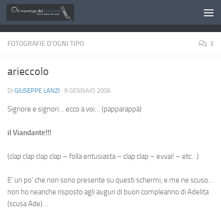
Salta al contenuto
FOTOGRAFIE D'OGNI TIPO
3
arieccolo
DI
GIUSEPPE LANZI
·
9 GENNAIO 2006
Signore e signori… ecco a voi… (papparappà)
il Viandante!!!
(clap clap clap clap – folla entusiasta – clap clap – evvai! – etc…)
E’ un po’ che non sono presente su questi schermi, e me ne scuso…
non ho neanche risposto agli auguri di buon compleanno di Adelita
(scusa Ade)…