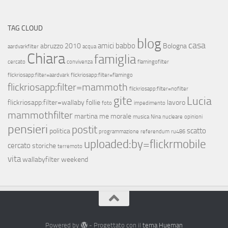
TAG CLOUD
blog
casa
amici
babbo
abruzzo 2010
Bologna
aardvarkfilter
acqua
Chiara
famiglia
cercato
convivenza
flamingofilter
flickriosapp:filter=aardvark
flickriosapp:filter=flamingo
flickriosapp:filter=mammoth
flickriosapp:filter=nofilter
gite
Lucia
flickriosapp:filter=wallaby
follie
lavoro
foto
impedimento
mammothfilter
martina
me
morale
musica
Nina
nucleare
opinioni
pensieri
postit
scatto
politica
programmazione
referendum
ru486
uploaded:by=flickrmobile
cercato
storiche
terremoto
vita
wallabyfilter
weekend
Powered by
- Progettato con il
tema Hueman