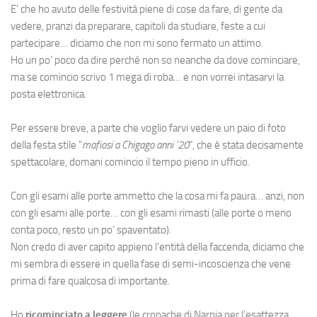
E’ che ho avuto delle festività piene di cose da fare, di gente da
vedere, pranzi da preparare, capitoli da studiare, feste a cui
partecipare… diciamo che non mi sono fermato un attimo.
Ho un po’ poco da dire perché non so neanche da dove cominciare,
ma se comincio scrivo 1 mega di roba… e non vorrei intasarvi la
posta elettronica.
Per essere breve, a parte che voglio farvi vedere un paio di foto
della festa stile "
mafiosi a Chigago anni ’20
", che è stata decisamente
spettacolare, domani comincio il tempo pieno in ufficio.
Con gli esami alle porte ammetto che la cosa mi fa paura… anzi, non
con gli esami alle porte… con gli esami rimasti (alle porte o meno
conta poco, resto un po’ spaventato).
Non credo di aver capito appieno l’entità della faccenda, diciamo che
mi sembra di essere in quella fase di semi-incoscienza che vene
prima di fare qualcosa di importante.
Ho
ricominciato a leggere
(le cronache di Narnia per l’esattezza…