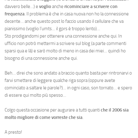
davvero belle…) e
voglio
anche
ricominciare a scrivere con
frequenza
. Il problema è che in casa nuova non ho la connessione
decente… anche questo post lo faccio usando il cellulare che va
pianissimo (voglio l’umts… il gprs è troppo lento)…
Sto prodigandomi per ottenere una connessione anche qui. In
ufficio non potrò mettermi a scrivere sul blog (a parte commenti
sparsi qua e là) e sarò molto di meno in casa dei miei… quindi ho
bisogno di una connessione anche qui.
Beh… direi che sono andato a braccio quanto basta per rintronarvi o
farvi smettere di leggere qualche riga sopra (oppure avete
cominciato a saltare le parole?)… in ogni caso, son tornato… e spero
di essere qui molto più spesso…
Colgo questa occasione per augurare a tutti quanti
che il 2006 sia
molto migliore di come vorreste che sia
.
A presto!