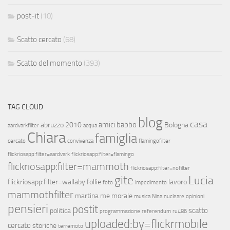
post-it
(10)
Scatto cercato
(68)
Scatto del momento
(393)
TAG CLOUD
blog
casa
amici
babbo
abruzzo 2010
Bologna
aardvarkfilter
acqua
Chiara
famiglia
cercato
convivenza
flamingofilter
flickriosapp:filter=aardvark
flickriosapp:filter=flamingo
flickriosapp:filter=mammoth
flickriosapp:filter=nofilter
gite
Lucia
flickriosapp:filter=wallaby
follie
lavoro
foto
impedimento
mammothfilter
martina
me
morale
musica
Nina
nucleare
opinioni
pensieri
postit
scatto
politica
programmazione
referendum
ru486
uploaded:by=flickrmobile
cercato
storiche
terremoto