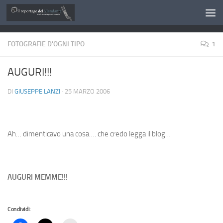
Salta al contenuto
FOTOGRAFIE D'OGNI TIPO
1
AUGURI!!!
DI
GIUSEPPE LANZI
·
25 MARZO 2006
Ah… dimenticavo una cosa…. che credo legga il blog…
AUGURI MEMME!!!
Condividi: