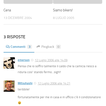
Cena
Siamo bikers!
13 DICEMBRE 2004
8 LUGLIO 2005
3 RISPOSTE
Commenti
3
Pingback
0
emerson
12 Luglio 2006 alle 14:09
Pensa che io soffro talmente il caldo che la camicia riesco a
ridurla cosi’ stando fermo…sigh!!
Mitsuhashi
12 Luglio 2006 alle 14:21
teribbile!
fortunatamente per me in casa e in ufficio c’è il condizionatore