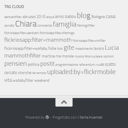
TAG CLOUD
blog
casa
amici
babbo
abruzzo 2010
Bologna
aardvarkfilter
acqua
Chiara
famiglia
cercato
convivenza
flamingofilter
flickriosapp:filter=aardvark
flickriosapp:filter=flamingo
flickriosapp:filter=mammoth
flickriosapp:filter=nofilter
gite
Lucia
flickriosapp:filter=wallaby
follie
lavoro
foto
impedimento
mammothfilter
martina
me
morale
musica
Nina
nucleare
opinioni
pensieri
postit
scatto
politica
programmazione
referendum
ru486
uploaded:by=flickrmobile
cercato
storiche
terremoto
vita
wallabyfilter
weekend
Powered by
- Progettato con il
tema Hueman