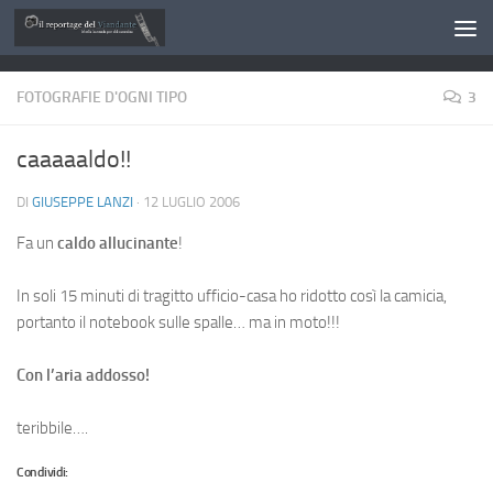
Salta al contenuto
FOTOGRAFIE D'OGNI TIPO
3
caaaaaldo!!
DI
GIUSEPPE LANZI
·
12 LUGLIO 2006
Fa un
caldo allucinante
!
In soli 15 minuti di tragitto ufficio-casa ho ridotto così la camicia,
portanto il notebook sulle spalle… ma in moto!!!
Con l’aria addosso!
teribbile….
Condividi: