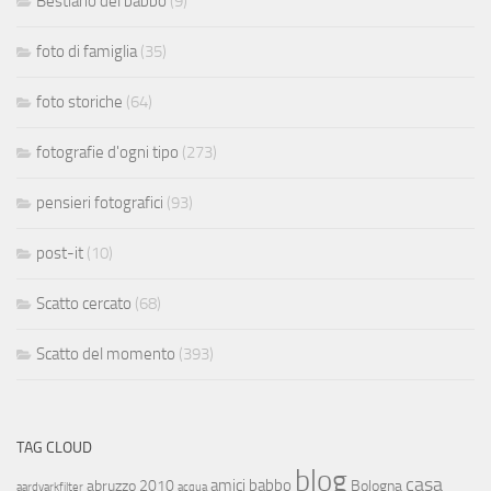
Bestiario del babbo
(9)
foto di famiglia
(35)
foto storiche
(64)
fotografie d'ogni tipo
(273)
pensieri fotografici
(93)
post-it
(10)
Scatto cercato
(68)
Scatto del momento
(393)
TAG CLOUD
blog
casa
amici
babbo
abruzzo 2010
Bologna
aardvarkfilter
acqua