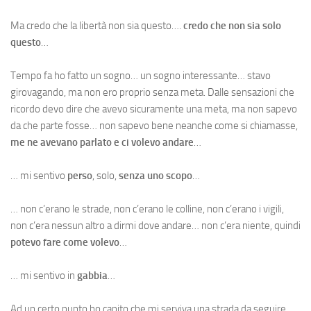
Ma credo che la libertà non sia questo….
credo che non sia solo
questo
…
Tempo fa ho fatto un sogno… un sogno interessante… stavo
girovagando, ma non ero proprio senza meta. Dalle sensazioni che
ricordo devo dire che avevo sicuramente una meta, ma non sapevo
da che parte fosse… non sapevo bene neanche come si chiamasse,
me ne avevano parlato e ci volevo andare
…
… mi sentivo
perso
, solo,
senza uno scopo
…
… non c’erano le strade, non c’erano le colline, non c’erano i vigili,
non c’era nessun altro a dirmi dove andare… non c’era niente, quindi
potevo fare come volevo
…
… mi sentivo in
gabbia
…
Ad un certo punto ho capito che mi serviva una strada da seguire,