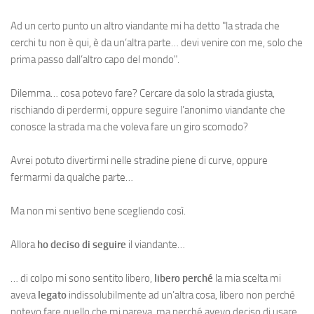
Ad un certo punto un altro viandante mi ha detto "la strada che
cerchi tu non è qui, è da un’altra parte… devi venire con me, solo che
prima passo dall’altro capo del mondo".
Dilemma… cosa potevo fare? Cercare da solo la strada giusta,
rischiando di perdermi, oppure seguire l’anonimo viandante che
conosce la strada ma che voleva fare un giro scomodo?
Avrei potuto divertirmi nelle stradine piene di curve, oppure
fermarmi da qualche parte…
Ma non mi sentivo bene scegliendo così.
Allora
ho deciso di seguire
il viandante…
… di colpo mi sono sentito libero,
libero
perché
la mia scelta mi
aveva
legato
indissolubilmente ad un’altra cosa, libero non perché
potevo fare quello che mi pareva, ma perché avevo deciso di usare