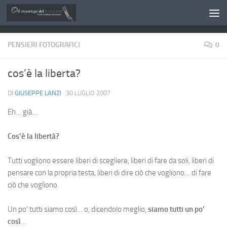
Salta al contenuto
PENSIERI FOTOGRAFICI
0
cos’è la liberta?
DI
GIUSEPPE LANZI
·
30 LUGLIO 2007
Eh… già…
Cos’è la libertà?
Tutti vogliono essere liberi di scegliere, liberi di fare da soli, liberi di
pensare con la propria testa, liberi di dire ciò che vogliono… di fare
ciò che vogliono.
Un po’ tutti siamo così… o, dicendolo meglio,
siamo tutti un po’
così
…