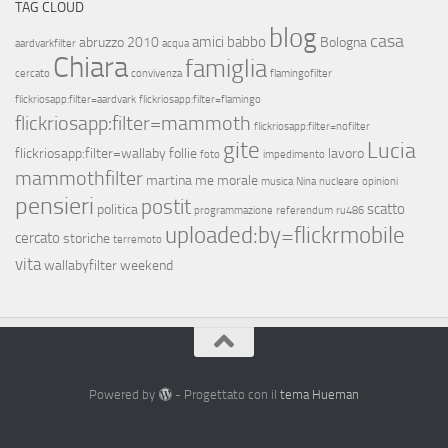
TAG CLOUD
blog
casa
amici
babbo
abruzzo 2010
Bologna
aardvarkfilter
acqua
Chiara
famiglia
cercato
convivenza
flamingofilter
flickriosapp:filter=aardvark
flickriosapp:filter=flamingo
flickriosapp:filter=mammoth
flickriosapp:filter=nofilter
gite
Lucia
flickriosapp:filter=wallaby
follie
lavoro
foto
impedimento
mammothfilter
martina
me
morale
musica
Nina
nucleare
opinioni
pensieri
postit
scatto
politica
programmazione
referendum
ru486
uploaded:by=flickrmobile
cercato
storiche
terremoto
vita
wallabyfilter
weekend
Powered by
- Progettato con il
tema Hueman