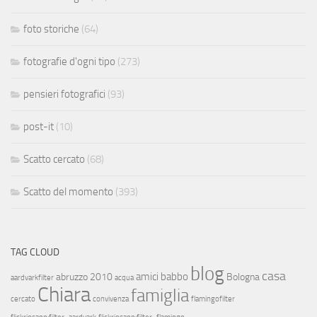
foto storiche
(64)
fotografie d'ogni tipo
(273)
pensieri fotografici
(93)
post-it
(10)
Scatto cercato
(68)
Scatto del momento
(393)
TAG CLOUD
blog
casa
amici
babbo
abruzzo 2010
Bologna
aardvarkfilter
acqua
Chiara
famiglia
cercato
convivenza
flamingofilter