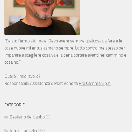
"Se sto fermo sto male. Devo avere sempre qualcosa da fare e le
cose nuove mi entusiasmano sempre. Lotto contro me stesso per
imparare a scegliere cosa vale la pena portare avanti nel cammino e
cosa no."
Qual è il mio lavoro?
Responsabile Assistenza e Post Vendita
Pro Gamma S.p.A.
CATEGORIE
Bestiario del babbo
(9)
foto di famiglia
(35)