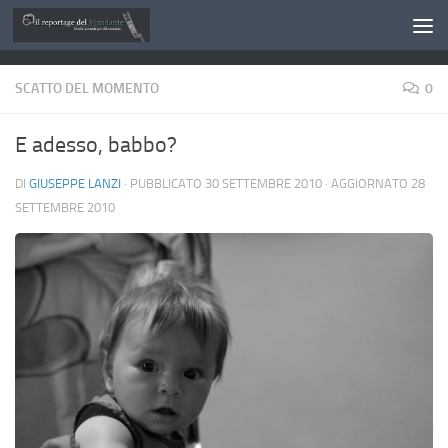
Salta al contenuto
SCATTO DEL MOMENTO
0
E adesso, babbo?
DI
GIUSEPPE LANZI
· PUBBLICATO
30 SETTEMBRE 2010
· AGGIORNATO
28
SETTEMBRE 2010