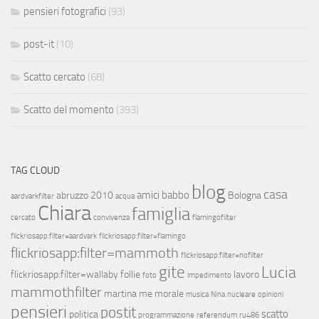
pensieri fotografici
(93)
post-it
(10)
Scatto cercato
(68)
Scatto del momento
(393)
TAG CLOUD
blog
casa
amici
babbo
abruzzo 2010
Bologna
aardvarkfilter
acqua
Chiara
famiglia
cercato
convivenza
flamingofilter
flickriosapp:filter=aardvark
flickriosapp:filter=flamingo
flickriosapp:filter=mammoth
flickriosapp:filter=nofilter
gite
Lucia
flickriosapp:filter=wallaby
follie
lavoro
foto
impedimento
mammothfilter
martina
me
morale
musica
Nina
nucleare
opinioni
pensieri
postit
scatto
politica
programmazione
referendum
ru486