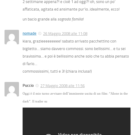
2 settimane appena?! e cioè 1 ad oggi?! oh, sono un po’
affaticata, agitata ed ansimante pur’io..idealmente, ecco!
un bacio grande alla
sagrada familia
!
nomade
26 Maggio 2008 alle 11:08
kiara, grazieeeeeeeee! sabato arrivato pacchettino con
biglietto… siamo davvero commossi. sono bellissimi… e tu sei
bravissima… e poi è bellissimo anche solo che tu abbia pensato
di farlo…
commossissimi, tutti e 3! (chiara inclusa!)
Puccio
27 Maggio 2008 alle 11:56
Oggi è il mio turno avvisare dell’imminente uscita di un film: “Alone in the
dark”. Il trailer su