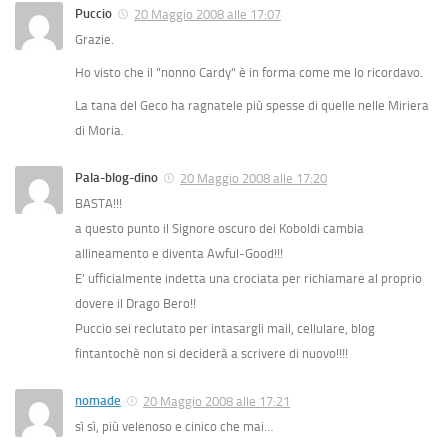
Puccio
20 Maggio 2008 alle 17:07
Grazie.
Ho visto che il "nonno Cardy" è in forma come me lo ricordavo.
La tana del Geco ha ragnatele più spesse di quelle nelle Miriera
di Moria.
Pala-blog-dino
20 Maggio 2008 alle 17:20
BASTA!!!
a questo punto il Signore oscuro dei Koboldi cambia
allineamento e diventa Awful-Good!!!
E’ ufficialmente indetta una crociata per richiamare al proprio
dovere il Drago Bero!!
Puccio sei reclutato per intasargli mail, cellulare, blog
fintantochè non si deciderà a scrivere di nuovo!!!!
nomade
20 Maggio 2008 alle 17:21
sì sì, più velenoso e cinico che mai…