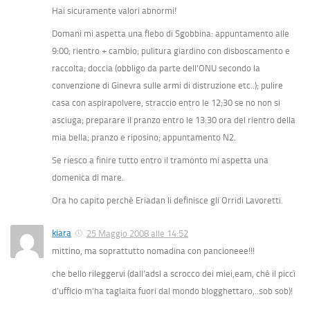
Hai sicuramente valori abnormi!
Domani mi aspetta una flebo di Sgobbina: appuntamento alle
9:00; rientro + cambio; pulitura giardino con disboscamento e
raccolta; doccia (obbligo da parte dell’ONU secondo la
convenzione di Ginevra sulle armi di distruzione etc..); pulire
casa con aspirapolvere, straccio entro le 12;30 se no non si
asciuga; preparare il pranzo entro le 13:30 ora del rientro della
mia bella; pranzo e riposino; appuntamento N2.
Se riesco a finire tutto entro il tramonto mi aspetta una
domenica di mare.
Ora ho capito perchè Eriadan li definisce gli Orridi Lavoretti.
kiara
25 Maggio 2008 alle 14:52
mittino, ma soprattutto nomadina con pancioneee!!!
che bello rileggervi (dall’adsl a scrocco dei miei,eam, ché il piccì
d’ufficio m’ha taglaita fuori dal mondo blogghettaro,..sob sob)!