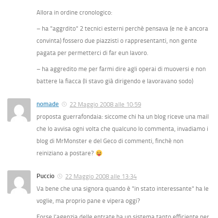
Allora in ordine cronologico:
– ha "aggrdito" 2 tecnici esterni perchè pensava (e ne è ancora
convinta) fossero due piazzisti o rappresentanti, non gente
pagata per permetterci di far eun lavoro.
– ha aggredito me per farmi dire agli operai di muoversi e non
battere la fiacca (li stavo già dirigendo e lavoravano sodo)
nomade
22 Maggio 2008 alle 10:59
proposta guerrafondaia: siccome chi ha un blog riceve una mail
che lo avvisa ogni volta che qualcuno lo commenta, invadiamo i
blog di MrMonster e del Geco di commenti, finchè non
reiniziano a postare?
Puccio
22 Maggio 2008 alle 13:34
Va bene che una signora quando è "in stato interessante" ha le
voglie, ma proprio pane e vipera oggi?
Forse l’agenzia delle entrate ha un sistema tanto efficiente per