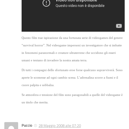
Questo film trae ispirazione da una fortunata serie di videogames del genere
“survival horror”. Nel videogame impersoni un investigatore che si imbatte
in fenomeni paranormali e creature ultraterrene che uccidono gli esseri
umani e tentano di invadere la nostra amata terra.
Di tutti i compagni dello sfortunato eroe forse qualcuno sopravviverà. Sono
aperte le scomesse ad ogni cambio scena. L’adrenalina scorre a fiumi e il
cuore palpita e sobbalza.
Se atmosfera e tensione del film sono paragonabili a quelle del videogame è
un titolo che merita.
Puccio
28 Maggio 2008 alle 07:20