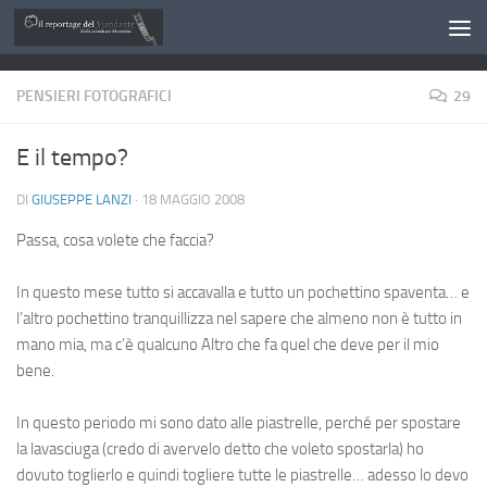
Salta al contenuto
PENSIERI FOTOGRAFICI
29
E il tempo?
DI
GIUSEPPE LANZI
·
18 MAGGIO 2008
Passa, cosa volete che faccia?
In questo mese tutto si accavalla e tutto un pochettino spaventa… e
l’altro pochettino tranquillizza nel sapere che almeno non è tutto in
mano mia, ma c’è qualcuno Altro che fa quel che deve per il mio
bene.
In questo periodo mi sono dato alle piastrelle, perché per spostare
la lavasciuga (credo di avervelo detto che voleto spostarla) ho
dovuto toglierlo e quindi togliere tutte le piastrelle… adesso lo devo