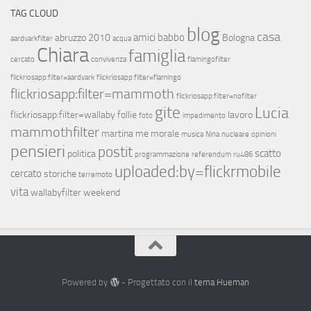
TAG CLOUD
blog
casa
amici
babbo
abruzzo 2010
Bologna
aardvarkfilter
acqua
Chiara
famiglia
cercato
convivenza
flamingofilter
flickriosapp:filter=aardvark
flickriosapp:filter=flamingo
flickriosapp:filter=mammoth
flickriosapp:filter=nofilter
gite
Lucia
flickriosapp:filter=wallaby
follie
lavoro
foto
impedimento
mammothfilter
martina
me
morale
musica
Nina
nucleare
opinioni
pensieri
postit
scatto
politica
programmazione
referendum
ru486
uploaded:by=flickrmobile
cercato
storiche
terremoto
vita
wallabyfilter
weekend
Powered by
- Progettato con il
tema Hueman