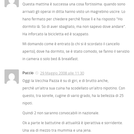
Questa mattina è successa una cosa fortissima: quando sono
arrivati gli operai in ditta hanno visto un magrebino uscire. Lo
hano fermato per chiedere perchè fosse lì e ha risposto "Ho
dormito là. So di aver sbagliato, ma non sapevo dove andare".
Ha inforcato la bicicletta ed è scappato.
Mi domando come è entrato (o chi si è scordato il cancello
aperto), dove ha dormito, se è stato comodo, se fanno il servizio
in camera o solo bed & breakfast.
Puccio
29 Maggio 2008 alle 11:30
Oggi la Vecchia Pazza è su di giri, e di brutto anche,
perchè un’altra sua cuina ha scodellato un’altro nipotino. Con
questo, tra sorelle, cugine di vario grado, ha la bellezza di 25
nipoti.
Quindi 2 non saranno convocabili in nazionale.
Ok a parte le battutine di attualità è iperattiva e sorridente.
Una via di mezzo tra mummia e una jena.