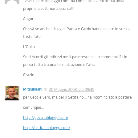
"vivosulpero.iobloggo.com" ha compiuto 2 anni di inattività
proprio la settimana scorsa!!!
Auguri!
Chissà se anche il blog di Panta e Cardy hanno subito lo stesso
triste fato.
L’Oblio.
Se ti ricordi gli indirizzi me li pasereste su un commento? Ho
perso tutto tra una formattazione e l’atra.
Grazie.
Mitsuhashi
20 Maggio 2008 alle 09:35
per Geco è vero, ma per il Setita no… ha ricominciato a postare
comunque…
http://geco.iobloggo.com/
http://setita.iobloggo.com/