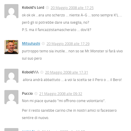
Kobold's Lord
20 Maggio 2008 alle 17:25
ok ok ok …era uno scherzo … niente A-G … sono sempre K’L …
però gli si potrebbe dare una sveglia, no?
P.S. ma il fancazzistamascherato … dov’è?
Mitsuhashi
20 Maggio 2008 alle 17:29
purtroppo temo sia inutile… non so se Mr.Monster si farà vivo
sul suo pero
Kobold\\\
20 Maggio 2008 alle 17:31
allora andrà abbattuto … a voi la scelta se il Pero o … il Bero!
Puccio
21 Maggio 2008 alle 09:32
Non mi piace qunado "mi offrono come volontario".
Per il resto sarebbe carino che in nostri amici si facessero
sentire di nuovo.