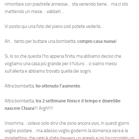
rimontare con piastrelle annesse… sta venendo bene… ma ci sto
mettendo un mese… vabbeh…
Vi posto qui una foto del piano così potete vederla…
Ah… tanto per buttare una bombetta:
compro casa nuova
!
Si, lo so che questa l’ho appena finita, ma abbiamo deciso che
vogliamo una casa più grande per il futuro… ci siamo messi
sull’allerta e abbiamo trovato quella dei sogni.
Altra bombetta,
ho ottenuto l’aumento
.
Altra bombetta,
tra 2 settimane finisce il tempo e dovrebbe
nascere Chiara
!!! Argh!!!!
Insomma… volevo solo dirvi che sono ancora vivo, in questi giorni
voglio postare… ma adesso voglio godermi la domenica sera e la
mogliettina, che oggi è stata davvero un angelo e mi ha coccolato un