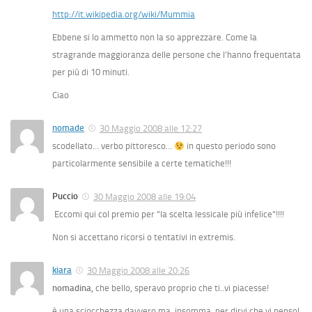
http://it.wikipedia.org/wiki/Mummia
Ebbene si lo ammetto non la so apprezzare. Come la
stragrande maggioranza delle persone che l’hanno frequentata
per più di 10 minuti.
Ciao
nomade
30 Maggio 2008 alle 12:27
scodellato… verbo pittoresco…
in questo periodo sono
particolarmente sensibile a certe tematiche!!!
Puccio
30 Maggio 2008 alle 19:04
Eccomi qui col premio per "la scelta lessicale più infelice"!!!!
Non si accettano ricorsi o tentativi in extremis.
kiara
30 Maggio 2008 alle 20:26
nomadina,
che bello, speravo proprio che ti..vi piacesse!
è una sciocchezza davvero ma, insomma, per dirvi che vi penso!