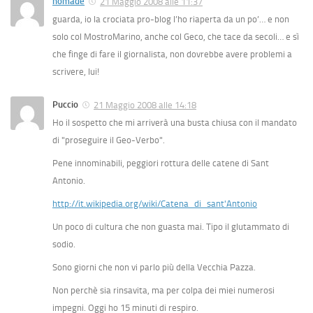
nomade
21 Maggio 2008 alle 11:37
guarda, io la crociata pro-blog l’ho riaperta da un po’… e non
solo col MostroMarino, anche col Geco, che tace da secoli… e sì
che finge di fare il giornalista, non dovrebbe avere problemi a
scrivere, lui!
Puccio
21 Maggio 2008 alle 14:18
Ho il sospetto che mi arriverà una busta chiusa con il mandato
di "proseguire il Geo-Verbo".
Pene innominabili, peggiori rottura delle catene di Sant
Antonio.
http://it.wikipedia.org/wiki/Catena_di_sant'Antonio
Un poco di cultura che non guasta mai. Tipo il glutammato di
sodio.
Sono giorni che non vi parlo più della Vecchia Pazza.
Non perchè sia rinsavita, ma per colpa dei miei numerosi
impegni. Oggi ho 15 minuti di respiro.