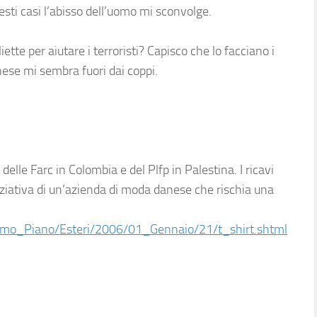
ti casi l’abisso dell’uomo mi sconvolge.
tte per aiutare i terroristi? Capisco che lo facciano i
nese mi sembra fuori dai coppi.
elle Farc in Colombia e del Plfp in Palestina. I ricavi
niziativa di un’azienda di moda danese che rischia una
rimo_Piano/Esteri/2006/01_Gennaio/21/t_shirt.shtml