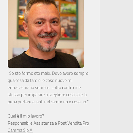
"Se sto fermo sto male. Devo avere sempre
qualcosa da fare e le cose nuove mi
entusiasmano sempre. Lotto contro me
stesso per imparare a scegliere cosa vale la
pena portare avanti nel cammino e cosa no."
Qual è il mio lavoro?
Responsabile Assistenza e Post Vendita
Pro
Gamma S.p.A.