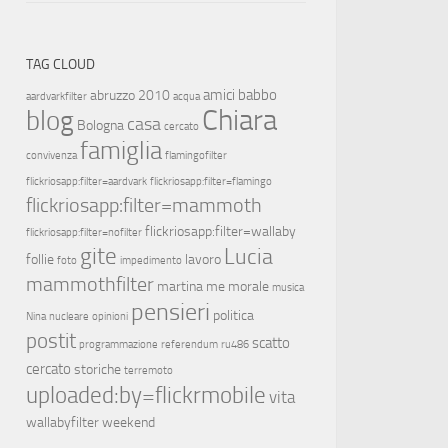
TAG CLOUD
amici
babbo
abruzzo 2010
aardvarkfilter
acqua
Chiara
blog
casa
Bologna
cercato
famiglia
convivenza
flamingofilter
flickriosapp:filter=aardvark
flickriosapp:filter=flamingo
flickriosapp:filter=mammoth
flickriosapp:filter=wallaby
flickriosapp:filter=nofilter
gite
Lucia
follie
lavoro
foto
impedimento
mammothfilter
martina
me
morale
musica
pensieri
politica
Nina
nucleare
opinioni
postit
scatto
programmazione
referendum
ru486
cercato
storiche
terremoto
uploaded:by=flickrmobile
vita
wallabyfilter
weekend