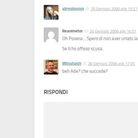
abreslosojos
26 Gennaio 2006 alle 15:27
Reanimetor
26 Gennaio 2006 alle 16:51
Oh Povera… Spero di non aver urtato la t
Se ti ho offeso scusa.
Mitsuhashi
26 Gennaio 2006 alle 17:05
beh Ade? che succede?
RISPONDI