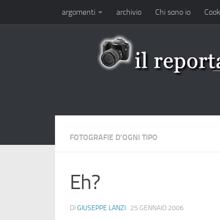
argomenti
archivio
Chi sono io
Cook
Salta al contenuto
FOTOGRAFIE D'OGNI TIPO
Eh?
DI
GIUSEPPE LANZI
·
25 GENNAIO 2006