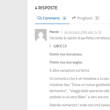
4 RISPOSTE
Commenti
4
Pingback
0
Puccio
26 Gennaio 2006 alle 14:19
Secondo lo spirito di perfetta corrette
I
GNOCCA
Vorrei ma non posso.
Potrei ma non voglio.
E altre variazioni sul tema.
Vi comunico che è un’iniziativa a scopo
iniziative tipo "Dona un nuovo giubbotto 
domestico", "Viaggi della speranza alle
pedode in un vero Biker" e atro ancora.
Aderite numerosi! I soldi non (mi) bast