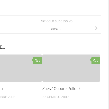
ARTICOLO SUCCESSIVO
mavvaff…
...
2
2
eti…
Zues? Oppure Pollon?
MBRE 2005
22 GENNAIO 2007