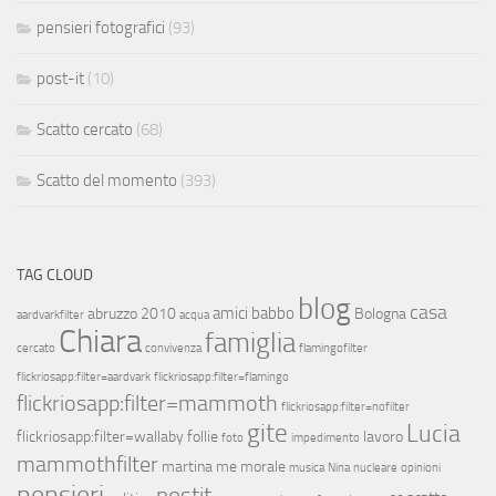
pensieri fotografici
(93)
post-it
(10)
Scatto cercato
(68)
Scatto del momento
(393)
TAG CLOUD
blog
casa
amici
babbo
abruzzo 2010
Bologna
aardvarkfilter
acqua
Chiara
famiglia
cercato
convivenza
flamingofilter
flickriosapp:filter=aardvark
flickriosapp:filter=flamingo
flickriosapp:filter=mammoth
flickriosapp:filter=nofilter
gite
Lucia
flickriosapp:filter=wallaby
follie
lavoro
foto
impedimento
mammothfilter
martina
me
morale
musica
Nina
nucleare
opinioni
pensieri
postit