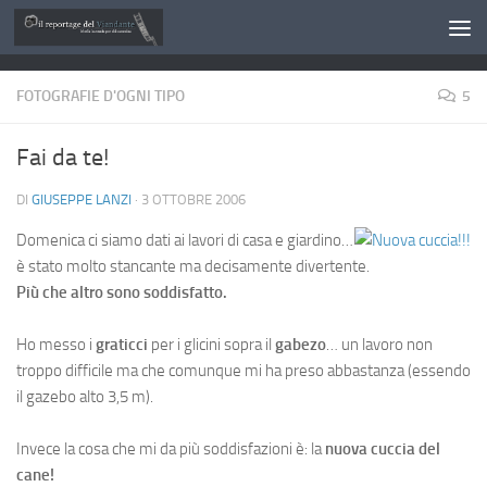
Salta al contenuto
FOTOGRAFIE D'OGNI TIPO
5
Fai da te!
DI
GIUSEPPE LANZI
·
3 OTTOBRE 2006
Domenica ci siamo dati ai lavori di casa e giardino…
è stato molto stancante ma decisamente divertente.
Più che altro sono soddisfatto.
Ho messo i
graticci
per i glicini sopra il
gabezo
… un lavoro non
troppo difficile ma che comunque mi ha preso abbastanza (essendo
il gazebo alto 3,5 m).
Invece la cosa che mi da più soddisfazioni è: la
nuova cuccia del
cane!