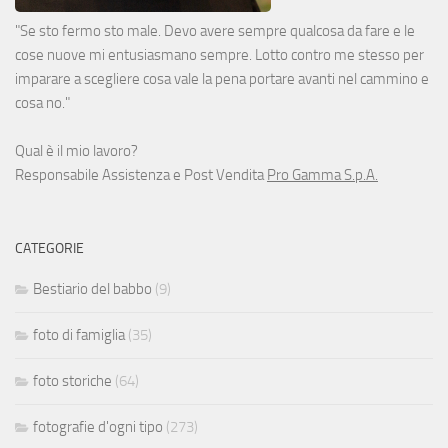
"Se sto fermo sto male. Devo avere sempre qualcosa da fare e le
cose nuove mi entusiasmano sempre. Lotto contro me stesso per
imparare a scegliere cosa vale la pena portare avanti nel cammino e
cosa no."
Qual è il mio lavoro?
Responsabile Assistenza e Post Vendita
Pro Gamma S.p.A.
CATEGORIE
Bestiario del babbo
(9)
foto di famiglia
(35)
foto storiche
(64)
fotografie d'ogni tipo
(273)