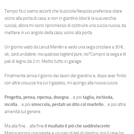
Tempo fa ci siamo accorti che la piccola Nespola preferisce stare
vicino alla porta di casa, e non in giardino (dov’è la sua vecchia
cuccia), allora mi sono ripromesso di costruire una cuccia nuova, da
mettere in un angolo della casa, vicino alla porta.
Un giorno vado da Leruà Merlén e vedo una sega circolare a 30 €…
ok,
sarà un bidone, ma qualcosa taglierà pure, no?
Compro la sega e 8
pali di legno da 2 m. Metto tutto in garage.
Finalmente arriva il giorno dei lavori del giardino e, dopo aver finito
con altre cosucce tra cui il gazebo, mi accingo alla nuova cuccia.
Progetta, pensa, ripensa, disegna
… e poi
taglia, inchioda,
incolla
… e poi
smoccola, pestati un dito col martello
… e poi altre
amenità sul genere.
Ma alla fine… alla fine
il risultato è più che soddisfacente
Manca ancora una parete e un paio di teli di plastica, ma il cane ha