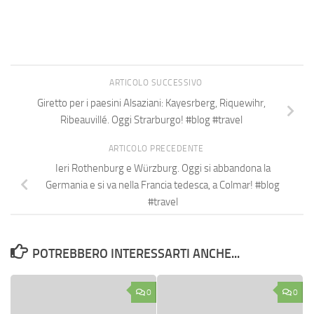
ARTICOLO SUCCESSIVO
Giretto per i paesini Alsaziani: Kayesrberg, Riquewihr,
Ribeauvillé. Oggi Strarburgo! #blog #travel
ARTICOLO PRECEDENTE
Ieri Rothenburg e Würzburg. Oggi si abbandona la
Germania e si va nella Francia tedesca, a Colmar! #blog
#travel
POTREBBERO INTERESSARTI ANCHE...
0
0