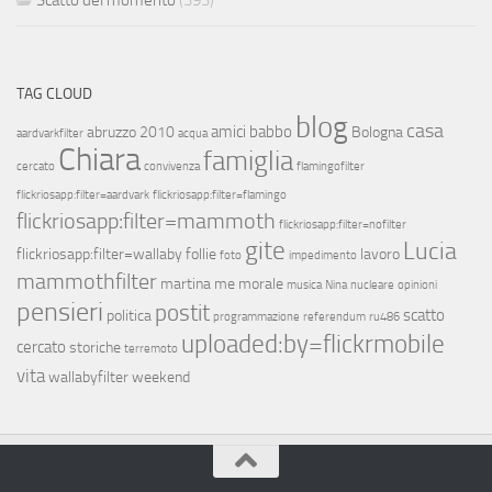
Scatto del momento
(393)
TAG CLOUD
blog
casa
amici
babbo
abruzzo 2010
Bologna
aardvarkfilter
acqua
Chiara
famiglia
cercato
convivenza
flamingofilter
flickriosapp:filter=aardvark
flickriosapp:filter=flamingo
flickriosapp:filter=mammoth
flickriosapp:filter=nofilter
gite
Lucia
flickriosapp:filter=wallaby
follie
lavoro
foto
impedimento
mammothfilter
martina
me
morale
musica
Nina
nucleare
opinioni
pensieri
postit
scatto
politica
programmazione
referendum
ru486
uploaded:by=flickrmobile
cercato
storiche
terremoto
vita
wallabyfilter
weekend