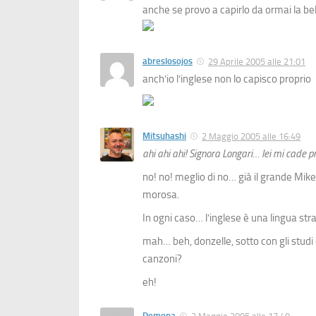
anche se provo a capirlo da ormai la b
abreslosojos
29 Aprile 2005 alle 21:01
anch’io l’inglese non lo capisco proprio
Mitsuhashi
2 Maggio 2005 alle 16:49
ahi ahi ahi! Signora Longari… lei mi cade p
no! no! meglio di no… già il grande Mik
morosa.
In ogni caso… l’inglese è una lingua st
mah… beh, donzelle, sotto con gli studi
canzoni?
eh!
Demona