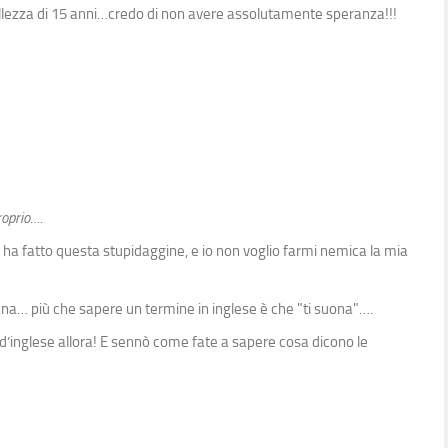
ellezza di 15 anni…credo di non avere assolutamente speranza!!!
roprio….
e ha fatto questa stupidaggine, e io non voglio farmi nemica la mia
rana… più che sapere un termine in inglese è che "ti suona"….
 d’inglese allora! E sennò come fate a sapere cosa dicono le