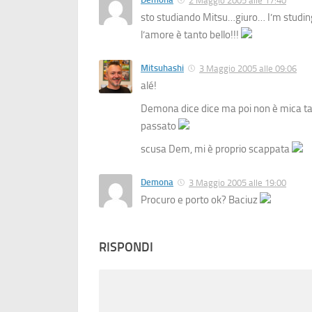
2 Maggio 2005 alle 17:40
sto studiando Mitsu…giuro… I’m studing
l’amore è tanto bello!!!
Mitsuhashi
3 Maggio 2005 alle 09:06
alé!
Demona dice dice ma poi non è mica ta
passato
scusa Dem, mi è proprio scappata
Demona
3 Maggio 2005 alle 19:00
Procuro e porto ok? Baciuz
RISPONDI