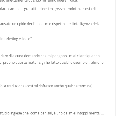
sto direttamente quando mi fanno ridere… dice:
dare campioni gratuiti del nostro grezzo prodotto a sosia di
causato un ripido declino del mio rispetto per l’intelligenza della
il marketing e l’odio"
parlare di alcune domande che mi pongono i miei clienti quando
one, proprio questa mattina gli ho fatto qualche esempio… almeno
o la traduzione (così mi rinfresco anche qualche termine)
tudio inglese che, come ben sai, è uno dei miei intoppi mentali…