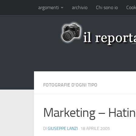
argomenti
archivio
Chi sono io
Cook
Salta al contenuto
FOTOGRAFIE D'OGNI TIPO
Marketing – Hati
DI
GIUSEPPE LANZI
·
18 APRILE 2005