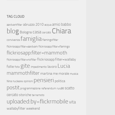
TAG CLOUD
amici
babbo
abruzzo 2010
aardvarkfilter
acqua
Chiara
blog
casa
Bologna
cercato
famiglia
convivenza
flamingofilter
flickriosapp:filter=aardvark
flickriosapp:filter=flamingo
flickriosapp:filter=mammoth
flickriosapp:filter=wallaby
flickriosapp:filter=nofilter
gite
Lucia
follie
lavoro
foto
impedimento
mammothfilter
martina
me
morale
musica
pensieri
politica
Nina
nucleare
opinioni
postit
scatto
programmazione
referendum
ru486
cercato
storiche
terremoto
uploaded:by=flickrmobile
vita
wallabyfilter
weekend