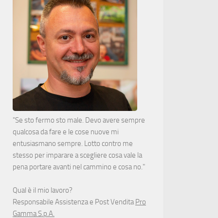
"Se sto fermo sto male. Devo avere sempre
qualcosa da fare e le cose nuove mi
entusiasmano sempre. Lotto contro me
stesso per imparare a scegliere cosa vale la
pena portare avanti nel cammino e cosa no."
Qual è il mio lavoro?
Responsabile Assistenza e Post Vendita
Pro
Gamma S.p.A.