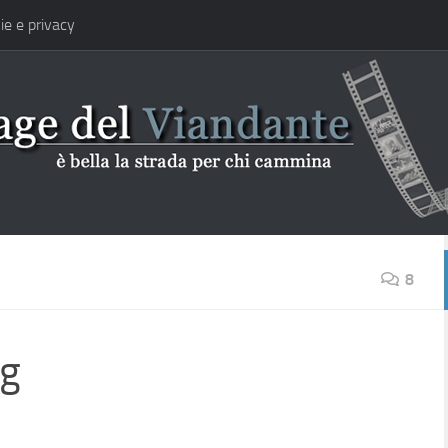
ie e privacy
8
ng