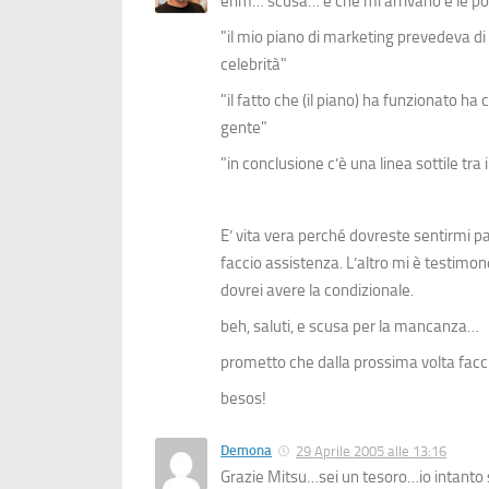
ehm… scusa… è che mi arrivano e le po
"il mio piano di marketing prevedeva di 
celebrità"
"il fatto che (il piano) ha funzionato ha 
gente"
"in conclusione c’è una linea sottile tra 
E’ vita vera perché dovreste sentirmi 
faccio assistenza. L’altro mi è testim
dovrei avere la condizionale.
beh, saluti, e scusa per la mancanza…
prometto che dalla prossima volta facci
besos!
Demona
29 Aprile 2005 alle 13:16
Grazie Mitsu…sei un tesoro…io intanto s