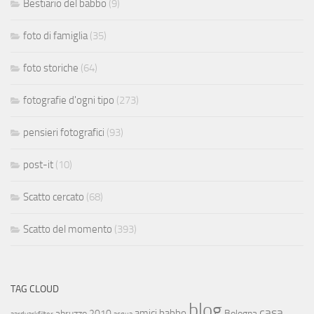
Bestiario del babbo
(9)
foto di famiglia
(35)
foto storiche
(64)
fotografie d'ogni tipo
(273)
pensieri fotografici
(93)
post-it
(10)
Scatto cercato
(68)
Scatto del momento
(393)
TAG CLOUD
blog
casa
amici
babbo
abruzzo 2010
Bologna