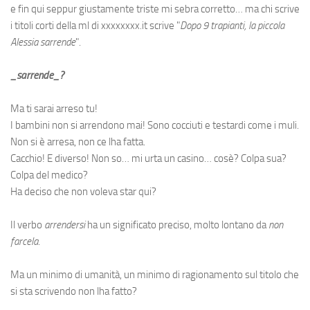
e fin qui seppur giustamente triste mi sebra corretto… ma chi scrive
i titoli corti della ml di xxxxxxxx.it scrive "
Dopo 9 trapianti, la piccola
Alessia s
arrende
".
_s
arrende_?
Ma ti sarai arreso tu!
I bambini non si arrendono mai! Sono cocciuti e testardi come i muli.
Non si è arresa, non ce l
ha fatta.
Cacchio! E
diverso! Non so… mi urta un casino… cos
è? Colpa sua?
Colpa del medico?
Ha deciso che non voleva star qui?
Il verbo
arrendersi
ha un significato preciso, molto lontano da
non
farcela
.
Ma un minimo di umanità, un minimo di ragionamento sul titolo che
si sta scrivendo non l
ha fatto?