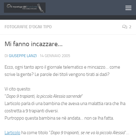
Salta al contenuto
FOTOGRAFIE D'OGNI TIPO
2
Mi fanno incazzare…
DI
GIUSEPPE LANZI
·
14 GENNAIO 2005
Ecco, ogni tanto apro il giornale telematico e m
incazzo… come
scrive la gente? Le parole dei titoli vengono tirati ai dadi?
Vi cito questo:
"
Dopo 9 trapianti, la piccola Alessia s
arrende
"
L
articolo parla di una bambina che aveva una malattia rara che l
ha
costretta a 9 trapianti diversi.
Purtroppo questa bambina se n
è andata… non ce l
ha fatta.
L
articolo
ha come titolo "
Dopo 9 trapianti, se ne va la piccola Alessia
"…