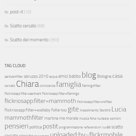
post-it
(10)
Scatto cercato
(68)
Scatto del momento
(393)
TAG CLOUD
blog
casa
amici
babbo
abruzzo 2010
Bologna
aardvarkfilter
acqua
Chiara
famiglia
cercato
convivenza
flamingofilter
flickriosapp:filter=aardvark
flickriosapp:filter=flamingo
flickriosapp:filter=mammoth
flickriosapp:filter=nofilter
gite
Lucia
flickriosapp:filter=wallaby
follie
lavoro
foto
impedimento
mammothfilter
martina
me
morale
musica
Nina
nucleare
opinioni
pensieri
postit
scatto
politica
programmazione
referendum
ru486
uploaded:by=flickrmobile
cercato
storiche