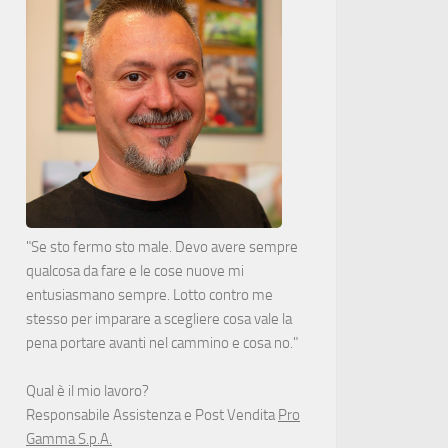
"Se sto fermo sto male. Devo avere sempre
qualcosa da fare e le cose nuove mi
entusiasmano sempre. Lotto contro me
stesso per imparare a scegliere cosa vale la
pena portare avanti nel cammino e cosa no."
Qual è il mio lavoro?
Responsabile Assistenza e Post Vendita
Pro
Gamma S.p.A.