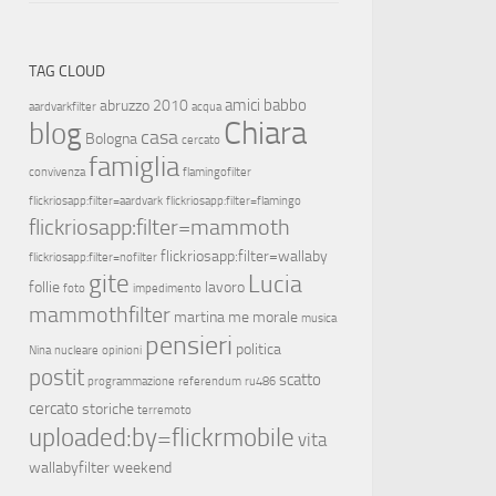
TAG CLOUD
amici
babbo
abruzzo 2010
aardvarkfilter
acqua
Chiara
blog
casa
Bologna
cercato
famiglia
convivenza
flamingofilter
flickriosapp:filter=aardvark
flickriosapp:filter=flamingo
flickriosapp:filter=mammoth
flickriosapp:filter=wallaby
flickriosapp:filter=nofilter
gite
Lucia
follie
lavoro
foto
impedimento
mammothfilter
martina
me
morale
musica
pensieri
politica
Nina
nucleare
opinioni
postit
scatto
programmazione
referendum
ru486
cercato
storiche
terremoto
uploaded:by=flickrmobile
vita
wallabyfilter
weekend