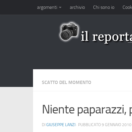
argomenti
archivio
Chi sono io
Cook
Salta al contenuto
SCATTO DEL MOMENTO
Niente paparazzi, 
DI
GIUSEPPE LANZI
· PUBBLICATO
9 GENNAIO 2010