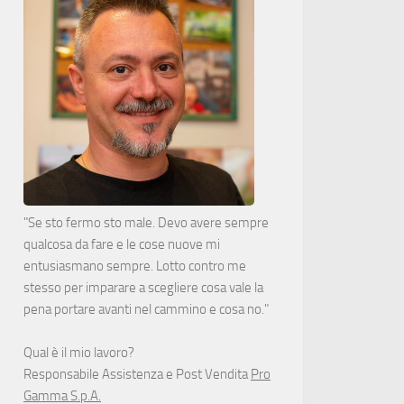
"Se sto fermo sto male. Devo avere sempre
qualcosa da fare e le cose nuove mi
entusiasmano sempre. Lotto contro me
stesso per imparare a scegliere cosa vale la
pena portare avanti nel cammino e cosa no."
Qual è il mio lavoro?
Responsabile Assistenza e Post Vendita
Pro
Gamma S.p.A.