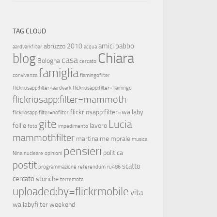
TAG CLOUD
amici
babbo
abruzzo 2010
aardvarkfilter
acqua
Chiara
blog
casa
Bologna
cercato
famiglia
convivenza
flamingofilter
flickriosapp:filter=aardvark
flickriosapp:filter=flamingo
flickriosapp:filter=mammoth
flickriosapp:filter=wallaby
flickriosapp:filter=nofilter
gite
Lucia
follie
lavoro
foto
impedimento
mammothfilter
martina
me
morale
musica
pensieri
politica
Nina
nucleare
opinioni
postit
scatto
programmazione
referendum
ru486
cercato
storiche
terremoto
uploaded:by=flickrmobile
vita
wallabyfilter
weekend