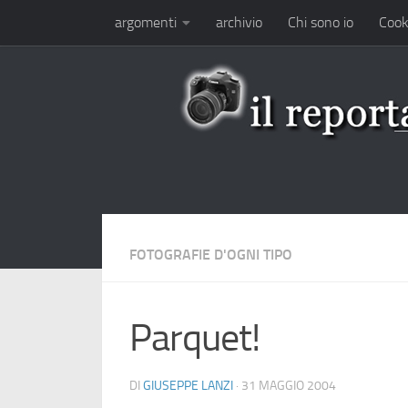
argomenti
archivio
Chi sono io
Cook
Salta al contenuto
FOTOGRAFIE D'OGNI TIPO
Parquet!
DI
GIUSEPPE LANZI
·
31 MAGGIO 2004