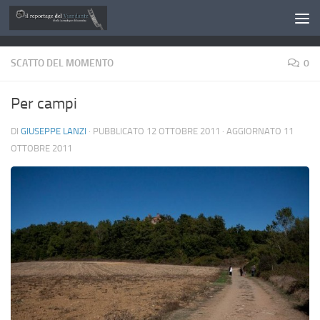
Salta al contenuto
SCATTO DEL MOMENTO
0
Per campi
DI
GIUSEPPE LANZI
· PUBBLICATO
12 OTTOBRE 2011
· AGGIORNATO
11
OTTOBRE 2011