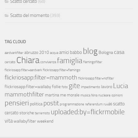
Scatto cercato
(68)
Scatto del momento
(393)
TAG CLOUD
blog
casa
amici
babbo
abruzzo 2010
Bologna
aardvarkfilter
acqua
Chiara
famiglia
cercato
convivenza
flamingofilter
flickriosapp:filter=aardvark
flickriosapp:filter=flamingo
flickriosapp:filter=mammoth
flickriosapp:filter=nofilter
gite
Lucia
flickriosapp:filter=wallaby
follie
lavoro
foto
impedimento
mammothfilter
martina
me
morale
musica
Nina
nucleare
opinioni
pensieri
postit
scatto
politica
programmazione
referendum
ru486
uploaded:by=flickrmobile
cercato
storiche
terremoto
vita
wallabyfilter
weekend