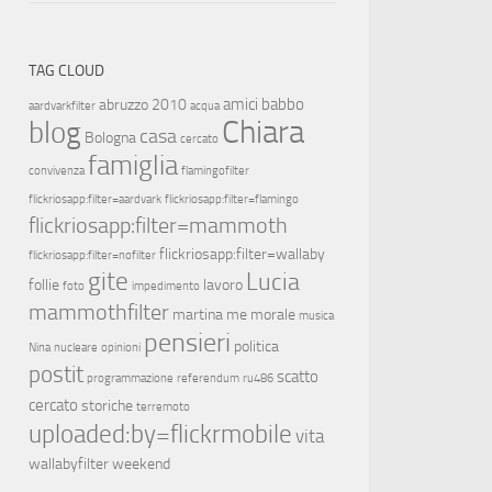
TAG CLOUD
amici
babbo
abruzzo 2010
aardvarkfilter
acqua
Chiara
blog
casa
Bologna
cercato
famiglia
convivenza
flamingofilter
flickriosapp:filter=aardvark
flickriosapp:filter=flamingo
flickriosapp:filter=mammoth
flickriosapp:filter=wallaby
flickriosapp:filter=nofilter
gite
Lucia
follie
lavoro
foto
impedimento
mammothfilter
martina
me
morale
musica
pensieri
politica
Nina
nucleare
opinioni
postit
scatto
programmazione
referendum
ru486
cercato
storiche
terremoto
uploaded:by=flickrmobile
vita
wallabyfilter
weekend