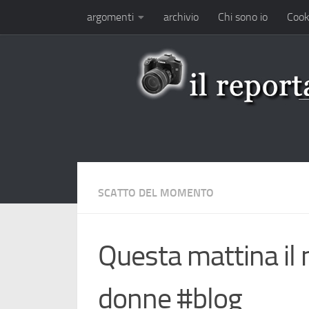
argomenti
archivio
Chi sono io
Cook
Salta al contenuto
SCATTO DEL MOMENTO
Questa mattina il m
donne #blog