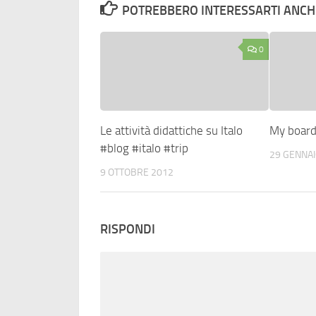
POTREBBERO INTERESSARTI ANCHE
0
Le attività didattiche su Italo
My boar
#blog #italo #trip
29 GENNAI
9 OTTOBRE 2012
RISPONDI