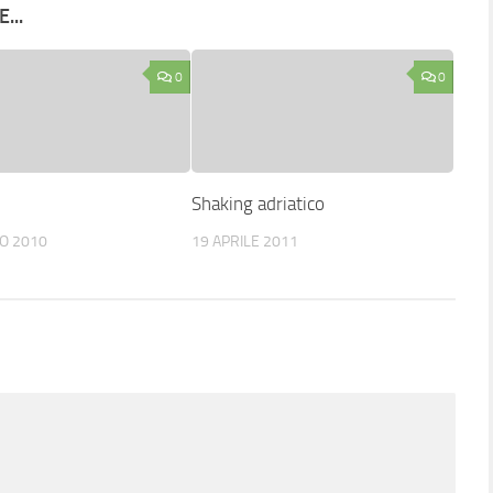
...
0
0
d
Shaking adriatico
O 2010
19 APRILE 2011