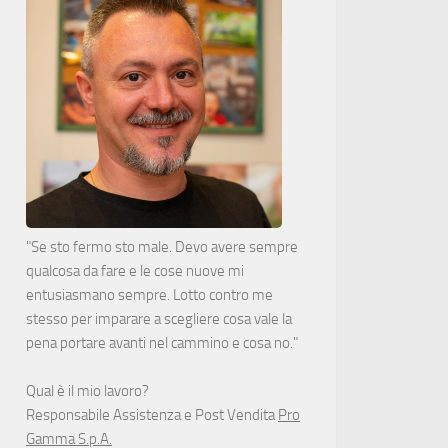
"Se sto fermo sto male. Devo avere sempre
qualcosa da fare e le cose nuove mi
entusiasmano sempre. Lotto contro me
stesso per imparare a scegliere cosa vale la
pena portare avanti nel cammino e cosa no."
Qual è il mio lavoro?
Responsabile Assistenza e Post Vendita
Pro
Gamma S.p.A.