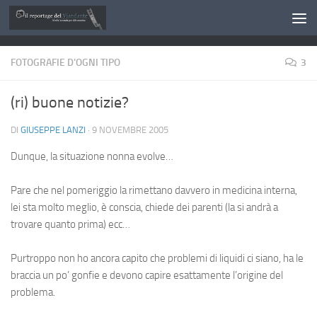
Salta al contenuto
FOTOGRAFIE D'OGNI TIPO
3
(ri) buone notizie?
DI
GIUSEPPE LANZI
·
9 NOVEMBRE 2005
Dunque, la situazione nonna evolve…
Pare che nel pomeriggio la rimettano davvero in medicina interna,
lei sta molto meglio, è conscia, chiede dei parenti (la si andrà a
trovare quanto prima) ecc…
Purtroppo non ho ancora capito che problemi di liquidi ci siano, ha le
braccia un po’ gonfie e devono capire esattamente l’origine del
problema.