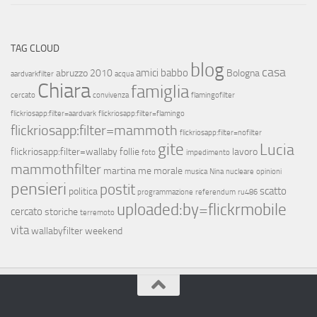
TAG CLOUD
blog
casa
amici
babbo
abruzzo 2010
Bologna
aardvarkfilter
acqua
Chiara
famiglia
cercato
convivenza
flamingofilter
flickriosapp:filter=aardvark
flickriosapp:filter=flamingo
flickriosapp:filter=mammoth
flickriosapp:filter=nofilter
gite
Lucia
flickriosapp:filter=wallaby
follie
lavoro
foto
impedimento
mammothfilter
martina
me
morale
musica
Nina
nucleare
opinioni
pensieri
postit
scatto
politica
programmazione
referendum
ru486
uploaded:by=flickrmobile
cercato
storiche
terremoto
vita
wallabyfilter
weekend