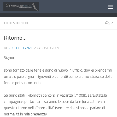
Salta al contenuto
FOTO STORICHE
2
Ritorno…
DI
GIUSEPPE LANZI
·
23 AGOSTO 2005
Signori…
sono tornato dalle ferie e sono di nuovo in ufficio, dovrei prendermi
un altro paio di giorni (giovedì e venerdì) come ultimo strascico delle
ferie e poi si ricomincia…
Saranno stati i kilometri percorsi in vacanza (7100!!), sarà stata la
compagnia spettacolare, saranno le cose da fare (una caterva) in
questo ritorno nella "normalità" (sempre che si possa parlare di
normalità in mia presenza)…