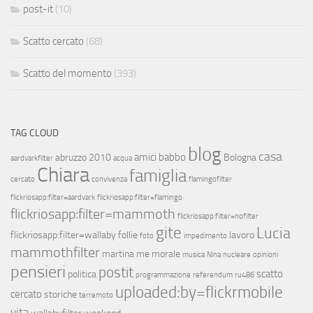
post-it
(10)
Scatto cercato
(68)
Scatto del momento
(393)
TAG CLOUD
blog
casa
amici
babbo
abruzzo 2010
Bologna
aardvarkfilter
acqua
Chiara
famiglia
cercato
convivenza
flamingofilter
flickriosapp:filter=aardvark
flickriosapp:filter=flamingo
flickriosapp:filter=mammoth
flickriosapp:filter=nofilter
gite
Lucia
flickriosapp:filter=wallaby
follie
lavoro
foto
impedimento
mammothfilter
martina
me
morale
musica
Nina
nucleare
opinioni
pensieri
postit
scatto
politica
programmazione
referendum
ru486
uploaded:by=flickrmobile
cercato
storiche
terremoto
vita