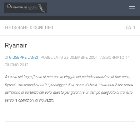
Salta al contenuto
FOTOGRAFIE D'OGNI TIPO
1
Ryanair
DI
GIUSEPPE LANZI
· PUBBLICATO
23 DICEMBRE 2004
· AGGIORNATO
14
GIUGNO 2012
A causa del largo flusso di persone in viaggio nel periodo natalizio e di fine anno,
Ryanair raccomanda a tutti i passeggeri di arrivare al check-in almeno 2 ore prima
dell’orario di partenza del volo, questo per garantire un tempo adeguato al transito
verso le operazioni di sicurezza.