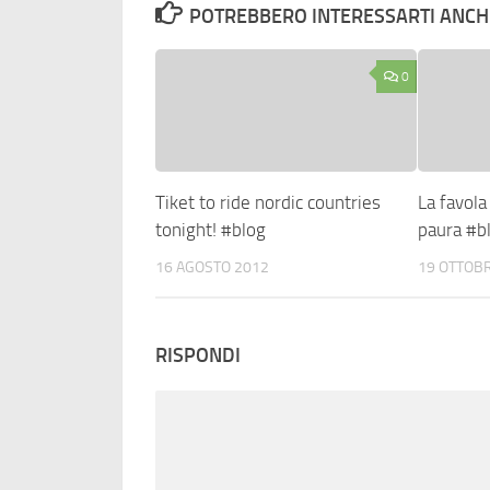
POTREBBERO INTERESSARTI ANCHE
0
Tiket to ride nordic countries
La favola
tonight! #blog
paura #b
16 AGOSTO 2012
19 OTTOB
RISPONDI