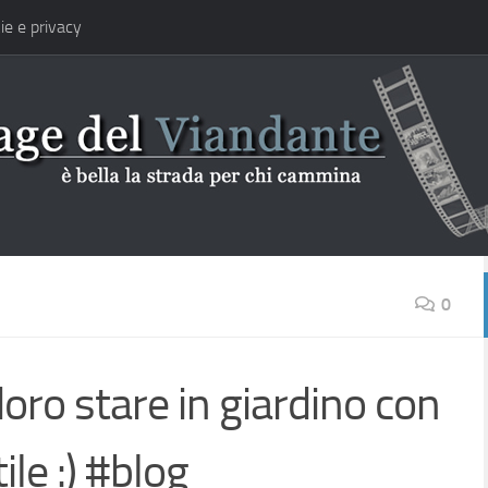
ie e privacy
0
ro stare in giardino con
ile :) #blog