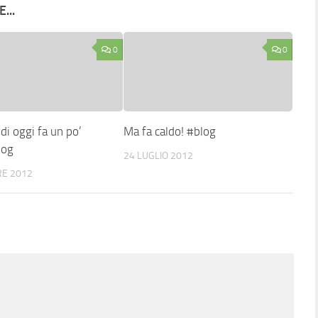
...
0
0
 di oggi fa un po’
Ma fa caldo! #blog
log
24 LUGLIO 2012
RE 2012