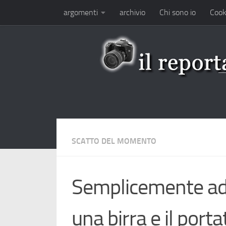
argomenti
archivio
Chi sono io
Cook
Salta al contenuto
SCATTO DEL MOMENTO
Semplicemente ado
una birra e il portat