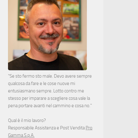
"Se sto fermo sto male. Devo avere sempre
qualcosa da fare e le cose nuove mi
entusiasmano sempre. Lotto contro me
stesso per imparare a scegliere cosa vale la
pena portare avanti nel cammino e cosa no."
Qual è il mio lavoro?
Responsabile Assistenza e Post Vendita
Pro
Gamma S.p.A.