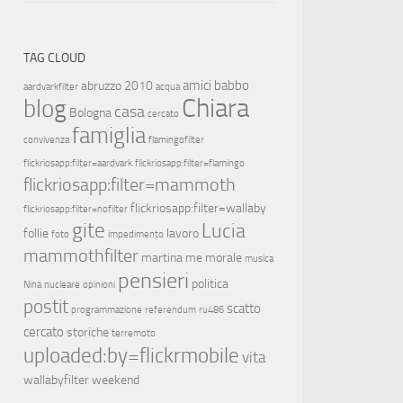
TAG CLOUD
amici
babbo
abruzzo 2010
aardvarkfilter
acqua
Chiara
blog
casa
Bologna
cercato
famiglia
convivenza
flamingofilter
flickriosapp:filter=aardvark
flickriosapp:filter=flamingo
flickriosapp:filter=mammoth
flickriosapp:filter=wallaby
flickriosapp:filter=nofilter
gite
Lucia
follie
lavoro
foto
impedimento
mammothfilter
martina
me
morale
musica
pensieri
politica
Nina
nucleare
opinioni
postit
scatto
programmazione
referendum
ru486
cercato
storiche
terremoto
uploaded:by=flickrmobile
vita
wallabyfilter
weekend