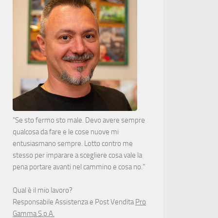
"Se sto fermo sto male. Devo avere sempre
qualcosa da fare e le cose nuove mi
entusiasmano sempre. Lotto contro me
stesso per imparare a scegliere cosa vale la
pena portare avanti nel cammino e cosa no."
Qual è il mio lavoro?
Responsabile Assistenza e Post Vendita
Pro
Gamma S.p.A.