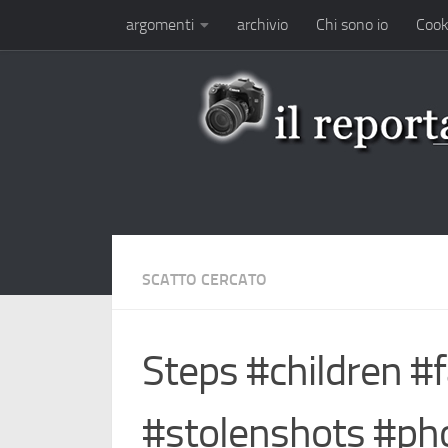
argomenti
archivio
Chi sono io
Cook
Salta al contenuto
SCATTO CERCATO
Steps #children #
#stolenshots #ph