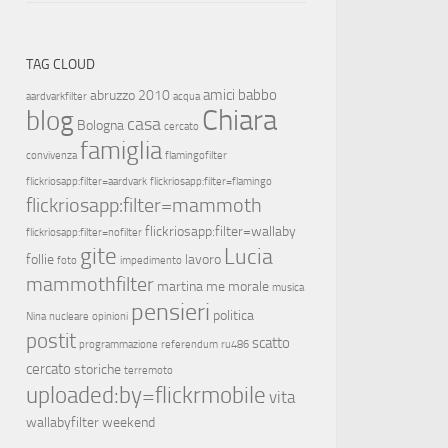
TAG CLOUD
amici
babbo
abruzzo 2010
aardvarkfilter
acqua
Chiara
blog
casa
Bologna
cercato
famiglia
convivenza
flamingofilter
flickriosapp:filter=aardvark
flickriosapp:filter=flamingo
flickriosapp:filter=mammoth
flickriosapp:filter=wallaby
flickriosapp:filter=nofilter
gite
Lucia
follie
lavoro
foto
impedimento
mammothfilter
martina
me
morale
musica
pensieri
politica
Nina
nucleare
opinioni
postit
scatto
programmazione
referendum
ru486
cercato
storiche
terremoto
uploaded:by=flickrmobile
vita
wallabyfilter
weekend