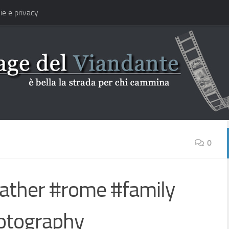
ie e privacy
0
father #rome #family
otography