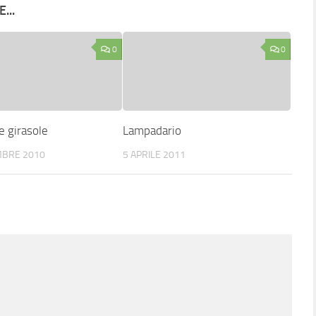
...
0
0
e girasole
Lampadario
MBRE 2010
5 APRILE 2011