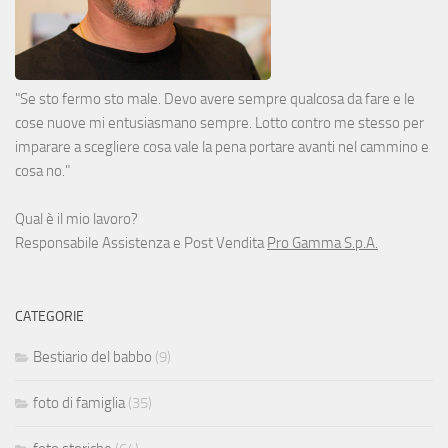
"Se sto fermo sto male. Devo avere sempre qualcosa da fare e le
cose nuove mi entusiasmano sempre. Lotto contro me stesso per
imparare a scegliere cosa vale la pena portare avanti nel cammino e
cosa no."
Qual è il mio lavoro?
Responsabile Assistenza e Post Vendita
Pro Gamma S.p.A.
CATEGORIE
Bestiario del babbo
(9)
foto di famiglia
(35)