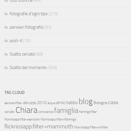
foto storiche
(64)
fotografie d'ogni tipo
(273)
pensieri fotografici
(93)
post-it
(10)
Scatto cercato
(68)
Scatto del momento
(393)
TAG CLOUD
blog
casa
amici
babbo
abruzzo 2010
Bologna
aardvarkfilter
acqua
Chiara
famiglia
cercato
convivenza
flamingofilter
flickriosapp:filter=aardvark
flickriosapp:filter=flamingo
flickriosapp:filter=mammoth
flickriosapp:filter=nofilter