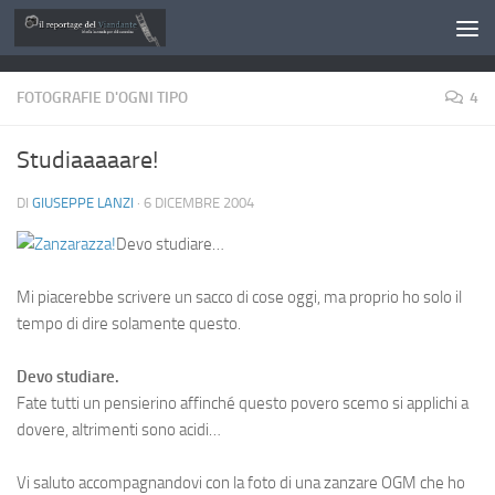
Salta al contenuto
FOTOGRAFIE D'OGNI TIPO
4
Studiaaaaare!
DI
GIUSEPPE LANZI
·
6 DICEMBRE 2004
Devo studiare…
Mi piacerebbe scrivere un sacco di cose oggi, ma proprio ho solo il
tempo di dire solamente questo.
Devo studiare.
Fate tutti un pensierino affinché questo povero scemo si applichi a
dovere, altrimenti sono acidi…
Vi saluto accompagnandovi con la foto di una zanzare OGM che ho