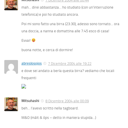
7 Dicembre 2004 alle 00:44
mah… direi abbastanza… ho studiato (con un’interruzione
telefonica) e poi ho studiato ancora.
Poi mi sono fatto una birra (23:30), adesso sono tornato… ora
una doccia, a nanna e domattina alle 7:45 esco di casa!
Evvai!
buona notte, e cerca di dormire!
abreslosojos
7 Dicembre 2004 alle 19:22
e dove sei andato a berla questa birra? vediamo che locali
frequenti
Mitsuhashi
8 Dicembre 2004 alle 00:09
beh… l’avevo scritto nella tagboard.
M&O (màlt & òps – detto in maniera stupida…)