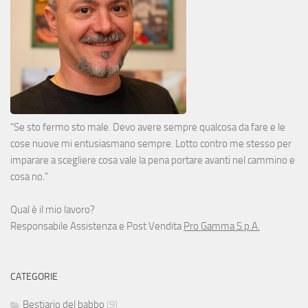
"Se sto fermo sto male. Devo avere sempre qualcosa da fare e le
cose nuove mi entusiasmano sempre. Lotto contro me stesso per
imparare a scegliere cosa vale la pena portare avanti nel cammino e
cosa no."
Qual è il mio lavoro?
Responsabile Assistenza e Post Vendita
Pro Gamma S.p.A.
CATEGORIE
Bestiario del babbo
(9)