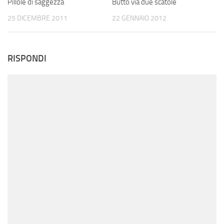
Pillole di saggezza
Butto via due scatole
25 DICEMBRE 2011
22 GENNAIO 2012
RISPONDI