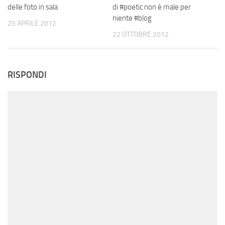
delle foto in sala
di #poetic non è male per
niente #blog
25 APRILE 2012
22 OTTOBRE 2012
RISPONDI