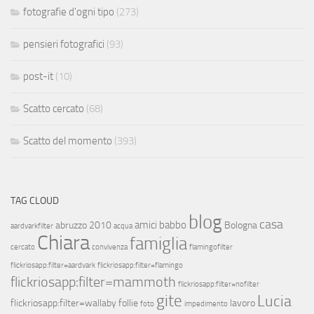
fotografie d'ogni tipo
(273)
pensieri fotografici
(93)
post-it
(10)
Scatto cercato
(68)
Scatto del momento
(393)
TAG CLOUD
blog
casa
amici
babbo
abruzzo 2010
Bologna
aardvarkfilter
acqua
Chiara
famiglia
cercato
convivenza
flamingofilter
flickriosapp:filter=aardvark
flickriosapp:filter=flamingo
flickriosapp:filter=mammoth
flickriosapp:filter=nofilter
gite
Lucia
flickriosapp:filter=wallaby
follie
lavoro
foto
impedimento