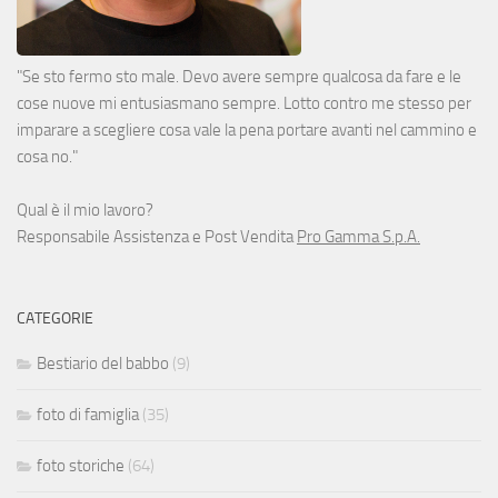
"Se sto fermo sto male. Devo avere sempre qualcosa da fare e le
cose nuove mi entusiasmano sempre. Lotto contro me stesso per
imparare a scegliere cosa vale la pena portare avanti nel cammino e
cosa no."
Qual è il mio lavoro?
Responsabile Assistenza e Post Vendita
Pro Gamma S.p.A.
CATEGORIE
Bestiario del babbo
(9)
foto di famiglia
(35)
foto storiche
(64)