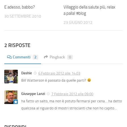
E adesso, babbo?
Villaggio della salute più, relax
a palla! #blog
30 SETTEMBRE 2010
23 GIUGNO 2012
2 RISPOSTE
Commenti
2
Pingback
0
Dashie
6 Febbraio 2012 alle 14:03
Bill Watterson è passato da quelle parti?
Giuseppe Lanzi
7 Febbraio 2012 alle 09:00
ha fatto un salto, ma non è potuto fermarsi per cena… ha detto
qualcosa al riguardo di mostri striscianti che non ho capito…